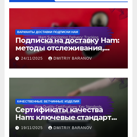
ВАРИАНТЫ ДОСТАВКИ ПОДПИСКИ HAM
Подписка на доставку Ham:
методы отслеживания,
инструменты и точность
24/11/2025
DMITRIY BARANOV
КАЧЕСТВЕННЫЕ ВЕТЧИННЫЕ ИЗДЕЛИЯ
Сертификаты качества
Ham: ключевые стандарты,
маркировки и доверие
19/11/2025
DMITRIY BARANOV