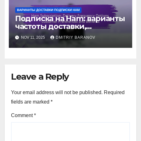
ВАРИАНТЫ ДОСТАВКИ ПОДПИСКИ HAM
Подписка на Ham: варианты
частоты доставки,
предпочтения клиентов и
NOV 11, 2025
DMITRIY BARANOV
преимущества
Leave a Reply
Your email address will not be published.
Required
fields are marked
*
Comment
*