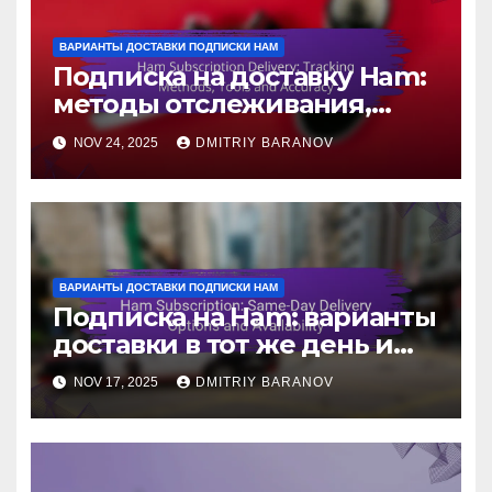
ВАРИАНТЫ ДОСТАВКИ ПОДПИСКИ HAM
Подписка на доставку Ham:
методы отслеживания,
инструменты и точность
NOV 24, 2025
DMITRIY BARANOV
ВАРИАНТЫ ДОСТАВКИ ПОДПИСКИ HAM
Подписка на Ham: варианты
доставки в тот же день и
доступность
NOV 17, 2025
DMITRIY BARANOV