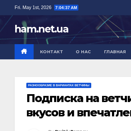
Skip
Fri. May 1st, 2026
7:04:39 AM
to
content
ham.net.ua
КОНТАКТ
О НАС
ГЛАВНАЯ
РАЗНООБРАЗИЕ В ВАРИАНТАХ ВЕТЧИНЫ
Подписка на ветч
вкусов и впечатл