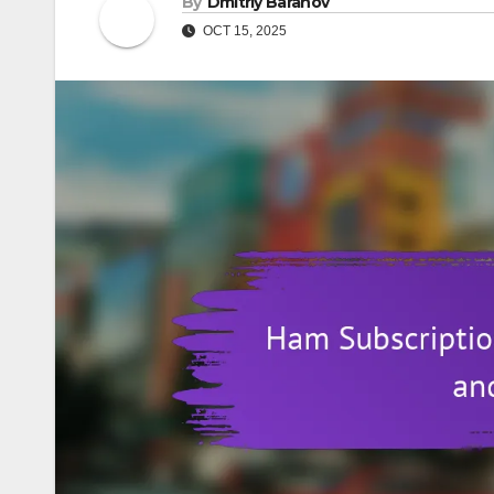
By
Dmitriy Baranov
OCT 15, 2025