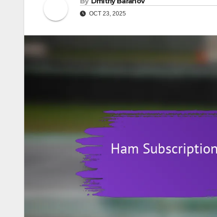
By
Dmitriy Baranov
OCT 23, 2025