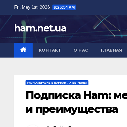
Skip
Fri. May 1st, 2026
6:25:55 AM
to
content
ham.net.ua
КОНТАКТ
О НАС
ГЛАВНАЯ
РАЗНООБРАЗИЕ В ВАРИАНТАХ ВЕТЧИНЫ
Подписка Ham: м
и преимущества